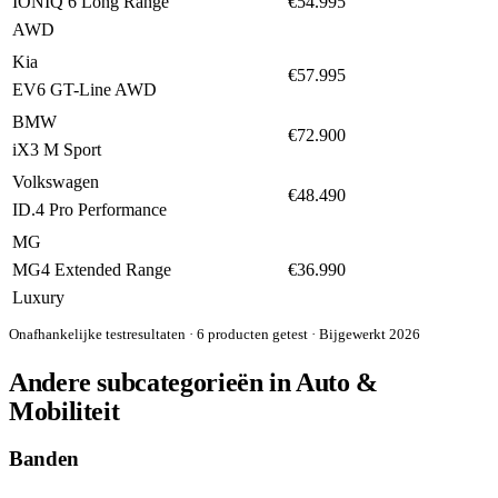
9,1
IONIQ 6 Long Range
€54.995
BESTE KOOP
AWD
Kia
9,0
€57.995
EV6 GT-Line AWD
BMW
8,7
€72.900
iX3 M Sport
Volkswagen
8,6
€48.490
ID.4 Pro Performance
MG
8,4
MG4 Extended Range
€36.990
Luxury
Onafhankelijke testresultaten · 6 producten getest · Bijgewerkt 2026
Andere subcategorieën in Auto &
Mobiliteit
Banden