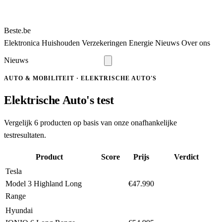
Beste
.be
Elektronica
Huishouden
Verzekeringen
Energie
Nieuws
Over ons
Nieuws
Bekijk alle tests
AUTO & MOBILITEIT · ELEKTRISCHE AUTO'S
Elektrische Auto's test
Vergelijk 6 producten op basis van onze onafhankelijke
testresultaten.
Product
Score
Prijs
Verdict
Tesla
BESTE UIT DE
9,3
Model 3 Highland Long
€47.990
TEST
Range
Hyundai